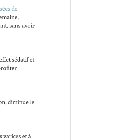
sées de 
emaine, 
nt, sans avoir 
ffet sédatif et 
rofiter 
ion, diminue le 
 varices et à 