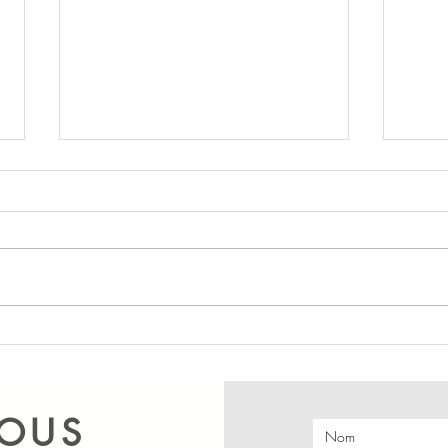
L’acupuncture pour préparer
Le fa
l’accouchement
unit 
NOUS