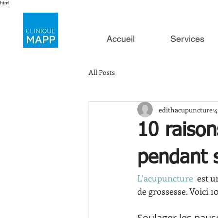
html
Accueil
Services
All Posts
edithacupuncture
4
10 raison
pendant 
L’acupuncture
  est 
de grossesse. Voici 
Soulager les naus