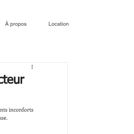
À propos
Location
cteur
ents inconforts 
sse.