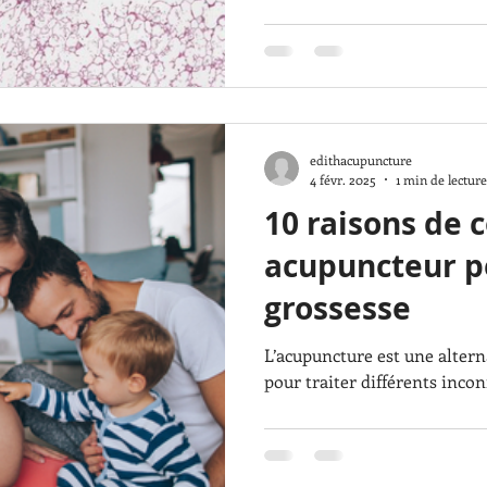
edithacupuncture
4 févr. 2025
1 min de lecture
10 raisons de 
acupuncteur p
grossesse
L’acupuncture est une alternative sécuritaire et éprouvée
pour traiter différents incon